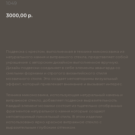
1049
3000,00
р.
Добавить в корзину
Подвеска с крестом, выполненная в технике микомозаика из
натурального камня и витражного стекла, представляет собой
украшение с авторским дизайном выполненное вручную.
Дизайн подвески соединяет в себе элементы авангарда со
смелыми формами и строгого византийского стиля
мозаичного стиля. Это создает неповторимы визуальный
эффект, который привлекает внимание и вызывает интерес.
Техника микомозаика, использующая натуральный камень и
витражное стекло, добавляет подвеске выразительность.
Каждый элемент мозаики состоит из тщательно отобранных
фрагментов натурального камня которые создают
неповторимый пиксельный стиль. В этом изделии
использовано ярко красное витражное стекло с
выразительным глубоким оттенком.