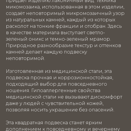
придаёт изделию лаконичный вид. Техника
микомозаика, использованная в этом изделии,
создаёт неповторимый микромозаичный узор
из натуральных камней, каждый из которых
расколот на тонкие фракции и отобран. Здесь
в качестве материала выступает светло-
зеленый оникс и темно-зеленый мрамор.
Природное разнообразие текстур и оттенков
камней делает каждую подвеску
неповторимой.
Изготовленная из медицинской стали, эта
подвеска прочная и коррозионностойкая,
подходящий выбор для повседневного
ношения. Гипоаллергенные свойства
медицинской стали не вызывают дискомфорт
даже у людей с чувствительной кожей,
позволяя носить украшение без опасений.
Эта квадратная подвеска станет ярким
дополнением к повседневному и вечернему