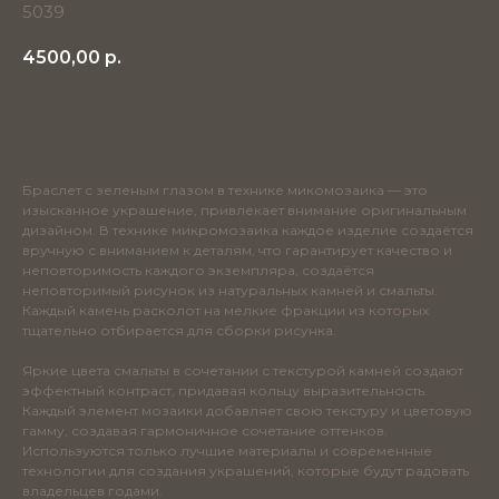
5039
4500,00
р.
Добавить в корзину
Браслет с зеленым глазом в технике микомозаика — это
изысканное украшение, привлекает внимание оригинальным
дизайном. В технике микромозаика каждое изделие создаётся
вручную с вниманием к деталям, что гарантирует качество и
неповторимость каждого экземпляра, создаётся
неповторимый рисунок из натуральных камней и смальты.
Каждый камень расколот на мелкие фракции из которых
тщательно отбирается для сборки рисунка.
Яркие цвета смальты в сочетании с текстурой камней создают
эффектный контраст, придавая кольцу выразительность.
Каждый элемент мозаики добавляет свою текстуру и цветовую
гамму, создавая гармоничное сочетание оттенков.
Используются только лучшие материалы и современные
технологии для создания украшений, которые будут радовать
владельцев годами.